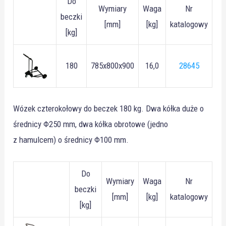
Do
Wymiary
Waga
Nr
beczki
[mm]
[kg]
katalogowy
[kg]
180
785x800x900
16,0
28645
Wózek czterokołowy do beczek 180 kg. Dwa kółka duże o
średnicy Φ250 mm, dwa kółka obrotowe (jedno
z hamulcem) o średnicy Φ100 mm.
Do
Wymiary
Waga
Nr
beczki
[mm]
[kg]
katalogowy
[kg]