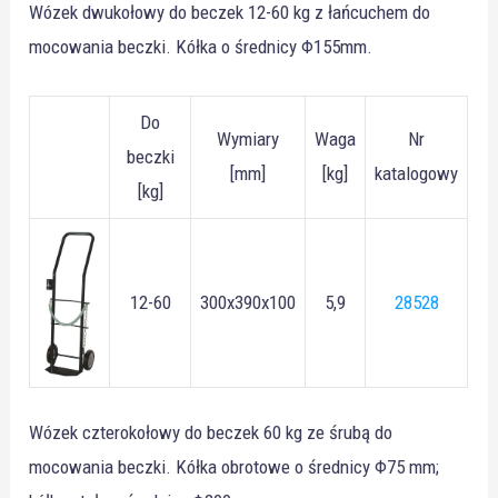
Wózek dwukołowy do beczek 12-60 kg z łańcuchem do
mocowania beczki. Kółka o średnicy Φ155mm.
Do
Wymiary
Waga
Nr
beczki
[mm]
[kg]
katalogowy
[kg]
12-60
300x390x100
5,9
28528
Wózek czterokołowy do beczek 60 kg ze śrubą do
mocowania beczki. Kółka obrotowe o średnicy Φ75 mm;