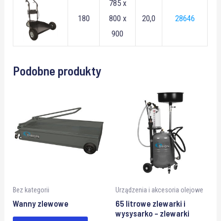
785 x
180
800 x
20,0
28646
900
Podobne produkty
Bez kategorii
Urządzenia i akcesoria olejowe
Wanny zlewowe
65 litrowe zlewarki i
wysysarko – zlewarki