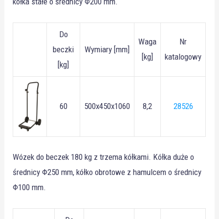
kółka stałe o średnicy Φ200 mm.
Do
Waga
Nr
beczki
Wymiary [mm]
[kg]
katalogowy
[kg]
60
500x450x1060
8,2
28526
Wózek do beczek 180 kg z trzema kółkami. Kółka duże o
średnicy Φ250 mm, kółko obrotowe z hamulcem o średnicy
Φ100 mm.