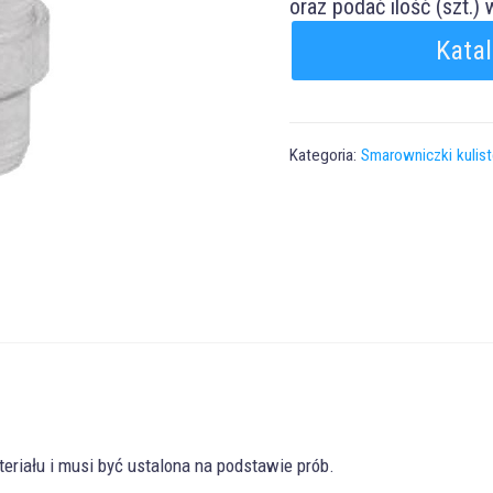
oraz podać ilość (szt.)
Kata
Kategoria:
Smarowniczki kulis
eriału i musi być ustalona na podstawie prób.