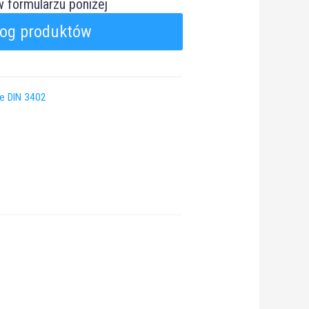
 w formularzu poniżej
log produktów
te DIN 3402