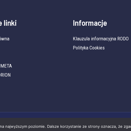
 linki
Informacje
łówna
Klauzula informacyjna RODO
Polityka Cookies
 UMETA
ORION
Copyright © 2026 ORION POLAND | Powered by ORION POLAND
 na najwyższym poziomie. Dalsze korzystanie ze strony oznacza, że zgad