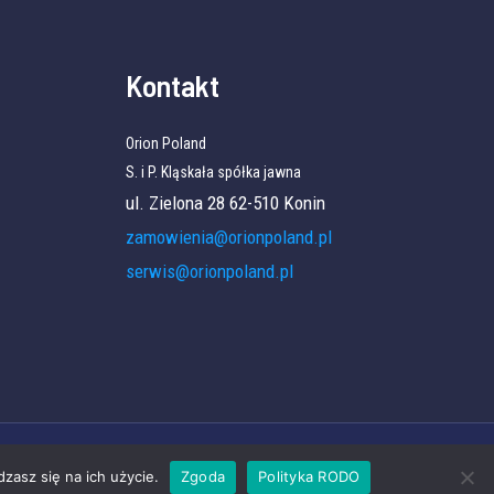
Kontakt
Orion Poland
S. i P. Kląskała spółka jawna
ul. Zielona 28 62-510 Konin
zamowienia@orionpoland.pl
serwis@orionpoland.pl
zasz się na ich użycie.
Zgoda
Polityka RODO