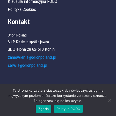
Klauzula informacyjna RODO
Polityka Cookies
Kontakt
Orion Poland
S. i P. Kląskała spółka jawna
ul. Zielona 28 62-510 Konin
zamowienia@orionpoland.pl
serwis@orionpoland.pl
Ta strona korzysta z ciasteczek aby świadczyć usługi na
najwyższym poziomie. Dalsze korzystanie ze strony oznacza,
Copyright © 2026 ORION POLAND | Powered by ORION
że zgadzasz się na ich użycie.
POLAND
Zgoda
Polityka RODO