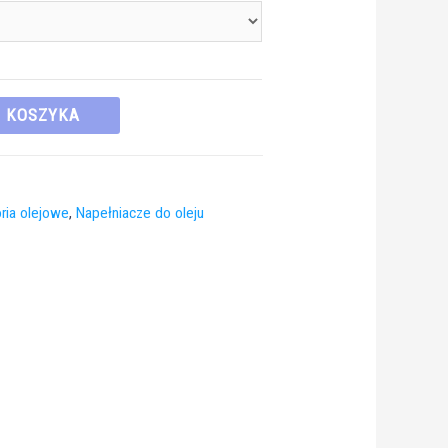
O KOSZYKA
oria olejowe
,
Napełniacze do oleju