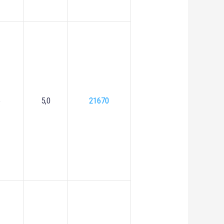
5,0
21670