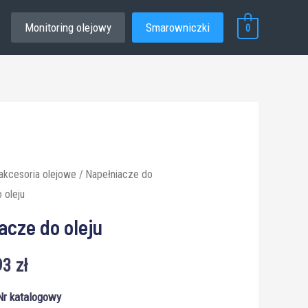
Monitoring olejowy
Smarowniczki
0
 akcesoria olejowe
/
Napełniacze do
 oleju
acze do oleju
93
zł
Nr katalogowy