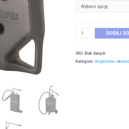
ilość
DODAJ D
Ręczne
napełniacze
SKU:
Brak danych
do
Kategorie:
Urządzenia i akces
oleju