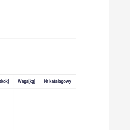
skok]
Waga[kg]
Nr katalogowy