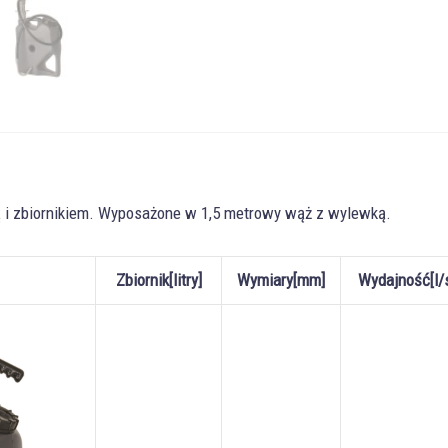
 i zbiornikiem. Wyposażone w 1,5 metrowy wąż z wylewką.
Zbiornik[litry]
Wymiary[mm]
Wydajność[l/