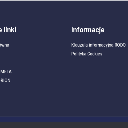
 linki
Informacje
łówna
Klauzula informacyjna RODO
Polityka Cookies
 UMETA
ORION
Copyright © 2026 ORION POLAND | Powered by ORION POLAND