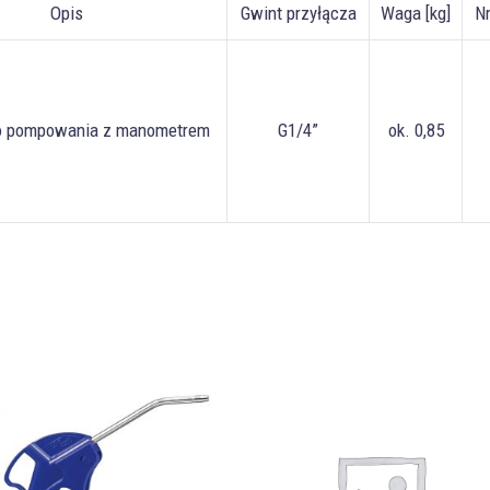
Opis
Gwint przyłącza
Waga [kg]
N
do pompowania z manometrem
G1/4”
ok. 0,85