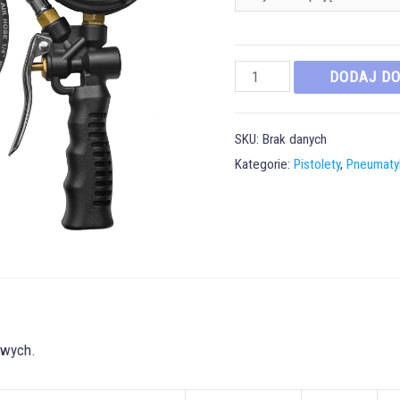
ilość
DODAJ D
Pistolet
do
SKU:
Brak danych
pompowania
Kategorie:
Pistolety
,
Pneumaty
kół
owych.