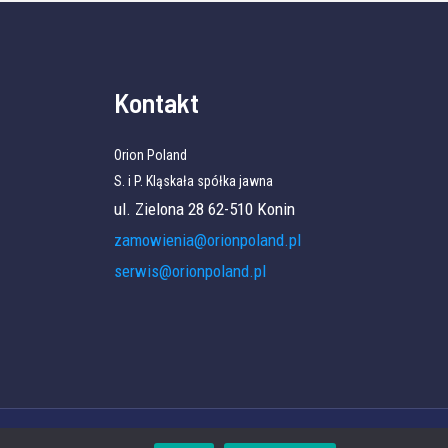
Kontakt
Orion Poland
S. i P. Kląskała spółka jawna
ul. Zielona 28 62-510 Konin
zamowienia@orionpoland.pl
serwis@orionpoland.pl